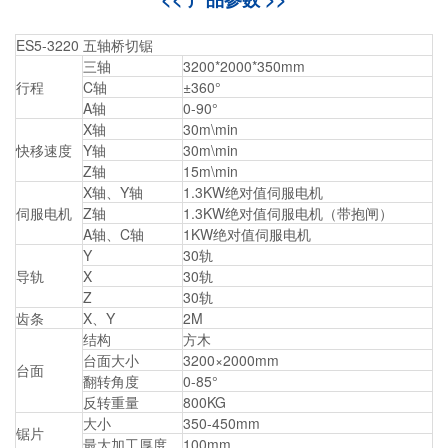
ES5-3220 五轴桥切锯
三轴
3200*2000*350mm
行程
C轴
±360°
A轴
0-90°
X轴
30m\min
快移速度
Y轴
30m\min
Z轴
15m\min
X轴、Y轴
1.3KW绝对值伺服电机
伺服电机
Z轴
1.3KW绝对值伺服电机（带抱闸）
A轴、C轴
1KW绝对值伺服电机
Y
30轨
导轨
X
30轨
Z
30轨
齿条
X、Y
2M
结构
方木
台面大小
3200×2000mm
台面
翻转角度
0-85°
反转重量
800KG
大小
350-450mm
锯片
最大加工厚度
100mm