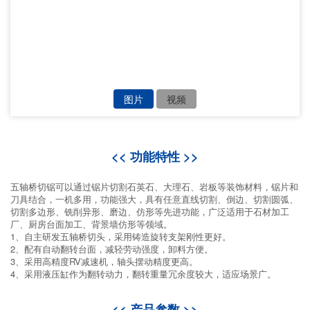
图片
视频
<< 功能特性 >>
五轴桥切锯可以通过锯片切割石英石、大理石、岩板等装饰材料，锯片和
刀具结合，一机多用，功能强大，具有任意直线切割、倒边、切割圆弧、
切割多边形、铣削异形、磨边、仿形等先进功能，广泛适用于石材加工
厂、厨房台面加工、背景墙仿形等领域。
1、自主研发五轴桥切头，采用铸造旋转支架刚性更好。
2、配有自动翻转台面，减轻劳动强度，卸料方便。
3、采用高精度RV减速机，轴头摆动精度更高。
4、采用液压缸作为翻转动力，翻转重量冗余度较大，适应场景广。
<< 产品参数 >>