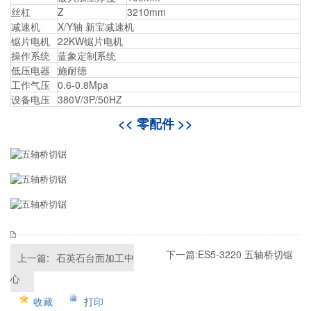
丝杠
Z
3210mm
减速机
X/Y轴 新宝减速机
锯片电机
22KW锯片电机
操作系统
蓝象定制系统
低压电器
施耐德
工作气压
0.6-0.8Mpa
设备电压
380V/3P/50HZ
<< 零配件 >>
下一篇:
ES5-3220 五轴桥切锯
上一篇:
石英石台面加工中
心
收藏
打印