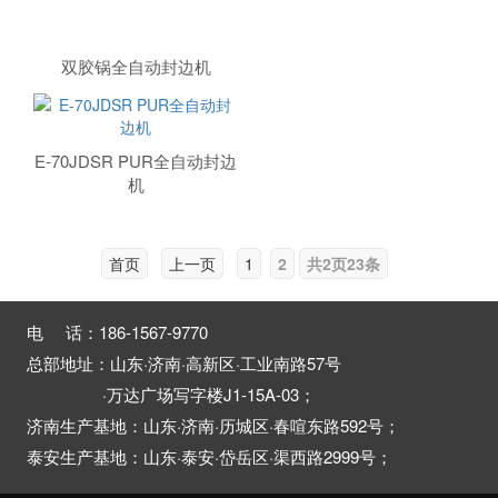
双胶锅全自动封边机
E-70JDSR PUR全自动封边
机
首页
上一页
1
2
共2页23条
电 话：186-1567-9770
总部地址：山东·济南·高新区·工业南路57号
·万达广场写字楼J1-15A-03；
济南生产基地：山东·济南·历城区·春喧东路592号；
泰安生产基地：山东·泰安·岱岳区·渠西路2999号；