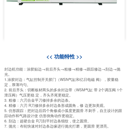
<< 功能特性 >>
封边机功能：涂胶贴边→前后齐头→粗修→精修→跟踪修边→刮边→抛
光。
1.涂胶封边：气缸控制开关胶门（WSN气缸和亿日电磁 阀），胶量稳
定，厚薄均匀。
2. 前后齐头：切断板材两头的多余封边带（WSM气缸 带 2个调压阀 1个
泄压阀）气压更稳 定，齐头齐尾更稳定。
3. 粗修：六刃合金平刀修掉多余的边条。
4. 精修：六刃 R刀修掉多余封边条形成圆角，修 边更加美观。
5. 仿形跟踪：把封边后四个角修成小弧度更圆滑 不刺手，自主设计的跟
踪动作和气路设计使 仿形倒角动作更稳定。
6. 刮边：超硬合金 R刀刮平封边条细纹，使之圆滑。
7. 抛光：布轮快速对封边条边缘进行抛光打磨，更圆滑 更漂亮。