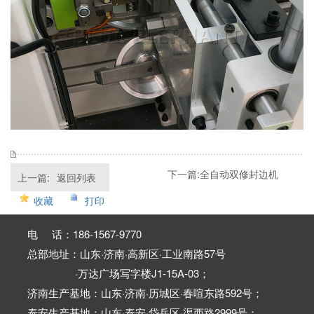
下一篇:
全自动双修封边机
上一篇:
返回列表
收藏
打印
电 话：186-1567-9770
总部地址：山东·济南·高新区·工业南路57号
·万达广场写字楼J1-15A-03；
济南生产基地：山东·济南·历城区·春喧东路592号；
泰安生产基地：山东·泰安·岱岳区·渠西路2999号；